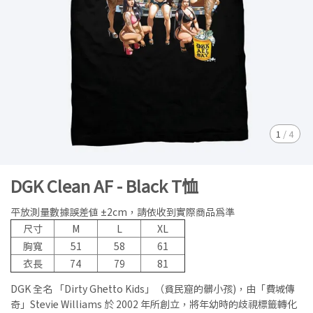
1
/
4
DGK Clean AF - Black T恤
平放測量數據誤差值 ±2cm，請依收到實際商品為準
尺寸
M
L
XL
胸寬
51
58
61
衣長
74
79
81
DGK 全名 「Dirty Ghetto Kids」（貧民窟的髒小孩)，由「費城傳
奇」Stevie Williams 於 2002 年所創立，將年幼時的歧視標籤轉化