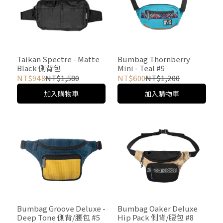
Taikan Spectre - Matte
Bumbag Thornberry
Black 側背包
Mini - Teal #9
NT$948
NT$1,580
NT$600
NT$1,200
加入購物車
加入購物車
Bumbag Groove Deluxe -
Bumbag Oaker Deluxe
Deep Tone 側背/腰包 #5
Hip Pack 側背/腰包 #8