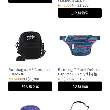
Washed Black #7
NT$600
NT$1,200
加入購物車
Bumbag x JHF Compact
Bumbag T-Funk Deluxe
- Black #6
Hip Pack - Navy 側背包
#1
NT$600
NT$1,200
NT$600
NT$1,200
加入購物車
加入購物車