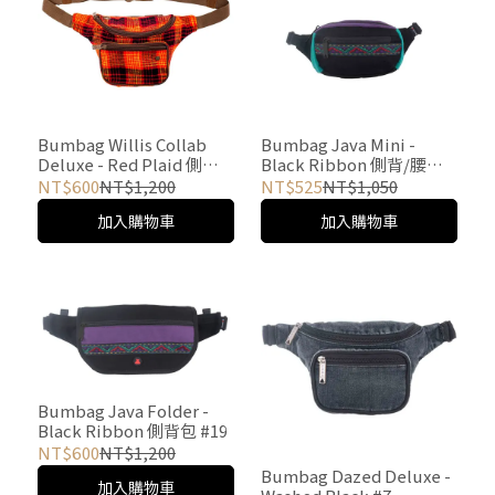
Bumbag Willis Collab
Bumbag Java Mini -
Deluxe - Red Plaid 側背/
Black Ribbon 側背/腰包
腰包 #5
#9
NT$600
NT$1,200
NT$525
NT$1,050
加入購物車
加入購物車
Bumbag Java Folder -
Black Ribbon 側背包 #19
NT$600
NT$1,200
Bumbag Dazed Deluxe -
加入購物車