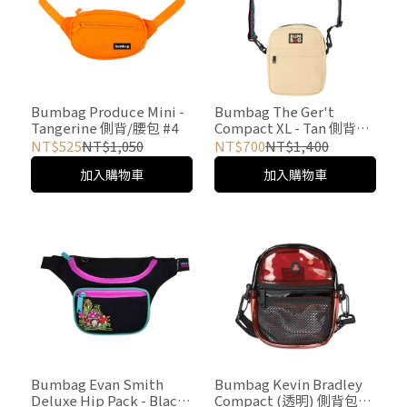
Bumbag Produce Mini -
Bumbag The Ger't
Tangerine 側背/腰包 #4
Compact XL - Tan 側背包
#11
NT$525
NT$1,050
NT$700
NT$1,400
加入購物車
加入購物車
Bumbag Evan Smith
Bumbag Kevin Bradley
Deluxe Hip Pack - Black
Compact (透明) 側背包