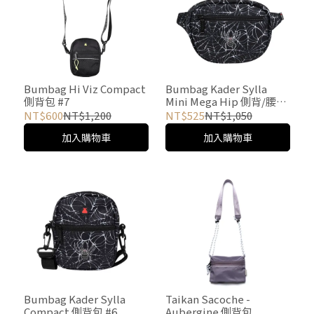
Bumbag Hi Viz Compact
Bumbag Kader Sylla
側背包 #7
Mini Mega Hip 側背/腰包
#9
NT$600
NT$1,200
NT$525
NT$1,050
加入購物車
加入購物車
Bumbag Kader Sylla
Taikan Sacoche -
Compact 側背包 #6
Aubergine 側背包