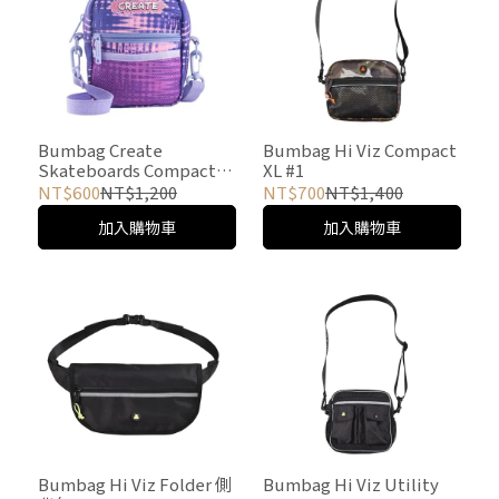
Bumbag Create
Bumbag Hi Viz Compact
Skateboards Compact
XL #1
Shoulder Bag - Lavender
NT$600
NT$1,200
NT$700
NT$1,400
側背包 #5
加入購物車
加入購物車
Bumbag Hi Viz Folder 側
Bumbag Hi Viz Utility