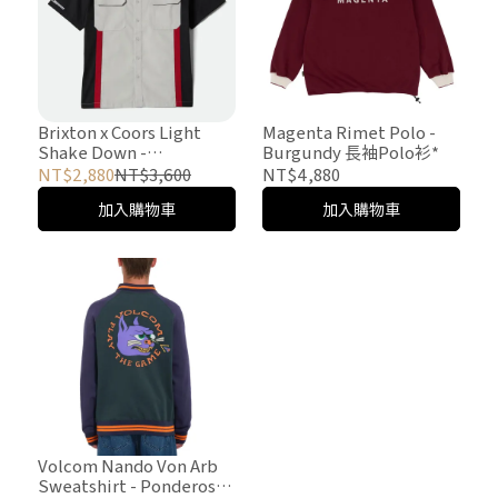
Brixton x Coors Light
Magenta Rimet Polo -
Shake Down -
Burgundy 長袖Polo衫*
Silver/Black 襯衫
NT$2,880
NT$3,600
NT$4,880
加入購物車
加入購物車
Volcom Nando Von Arb
Sweatshirt - Ponderosa