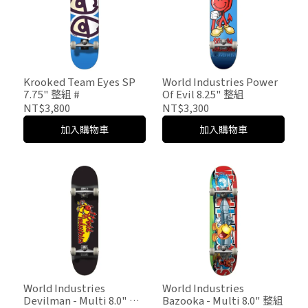
Krooked Team Eyes SP
World Industries Power
7.75" 整組 #
Of Evil 8.25" 整組
NT$3,800
NT$3,300
加入購物車
加入購物車
World Industries
World Industries
Devilman - Multi 8.0" 整
Bazooka - Multi 8.0" 整組