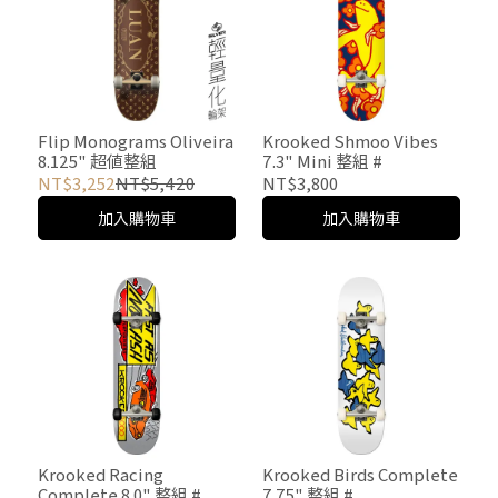
Flip Monograms Oliveira
Krooked Shmoo Vibes
8.125" 超值整組
7.3" Mini 整組 #
NT$3,252
NT$5,420
NT$3,800
加入購物車
加入購物車
Krooked Racing
Krooked Birds Complete
Complete 8.0" 整組 #
7.75" 整組 #