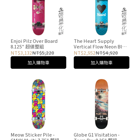
Enjoi Pilz Over Board
The Heart Supply
8.125" 超值整組
Vertical Flow Neon Blue
8.25 超值整組
NT$3,132
NT$5,220
NT$2,952
NT$4,920
加入購物車
加入購物車
Meow Sticker Pile -
Globe G1 Visitation -