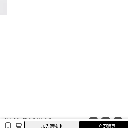
我的帳戶
退款政策
隱私政策
加入購物車
客服專線：【官方商城】 (02) 2793-5064
加入購物車
立即購買