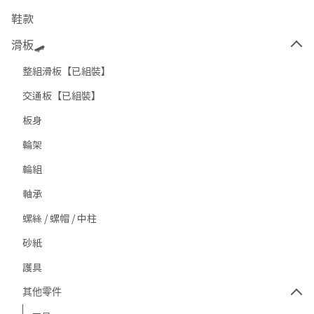
鞋款
滑板🛹
整組滑板【已組裝】
交通板【已組裝】
板身
輪架
輪組
軸承
螺絲 / 螺帽 / 中柱
砂紙
護具
其他零件