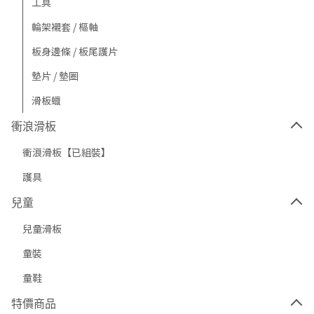
工具
輪架襯套 / 樞軸
板身邊條 / 板尾護片
墊片 / 墊圈
滑板蠟
衝浪滑板
衝浪滑板【已組裝】
護具
兒童
兒童滑板
童裝
童鞋
特價商品