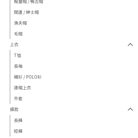
報童帽 / 鴨舌帽
闊邊 / 紳士帽
漁夫帽
毛帽
上衣
T恤
長袖
襯衫 / POLO衫
連帽上衣
外套
褲款
長褲
短褲