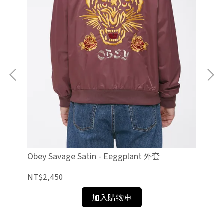
Obey Savage Satin - Eeggplant 外套
Obe
NT$2,450
NT
加入購物車