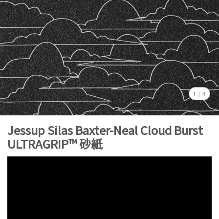
1
/
4
Jessup Silas Baxter-Neal Cloud Burst
ULTRAGRIP™ 砂紙