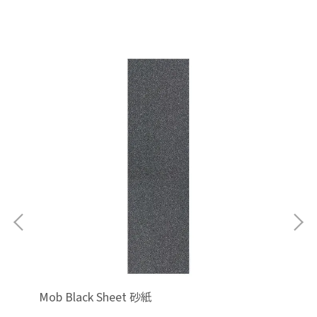
Mob Black Sheet 砂紙
En