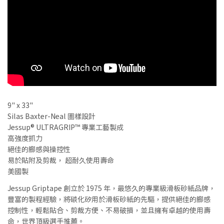
9" x 33"
Silas Baxter-Neal 圖樣設計
Jessup® ULTRAGRIP™ 專業工藝製成
高強度抓力
絕佳的腳感與操控性
易於貼附及剪裁， 超耐久使用壽命
Jessup Griptape 創立於 1975 年，最悠久的專業級滑板砂紙品牌，
豐富的製程經驗，將碳化矽用於滑板砂紙的先驅，提供絕佳的腳感
控制性，輕鬆貼合、剪裁方便、不易破損，並且擁有卓越的使用壽
命，世界頂級選手推薦。