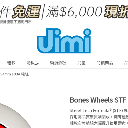
鞋款
滑板🛹
衝浪滑板
兒童
特價商品
5 54mm 103A 輪組
Bones Wheels ST
Street Tech Formula® (
採用高品質聚氨酯製成，擁有極
相較它牌輪組大幅提升使用壽命