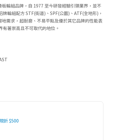
迎的滑板輪組品牌，自 1977 至今研發經驗引領業界，並不
輪組配方 STF(街道)、SPF(公園)、ATF(全地形)，
場地需求，超耐磨、不易平點及優於其它品牌的性能表
在滑板界有著崇高且不可取代的地位。
AST
 現折 $500