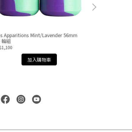
s Apparitions Mint/Lavender 56mm
Orbs Apparitio
a 輪組
輪組
1,100
NT$1,300
加入購物車