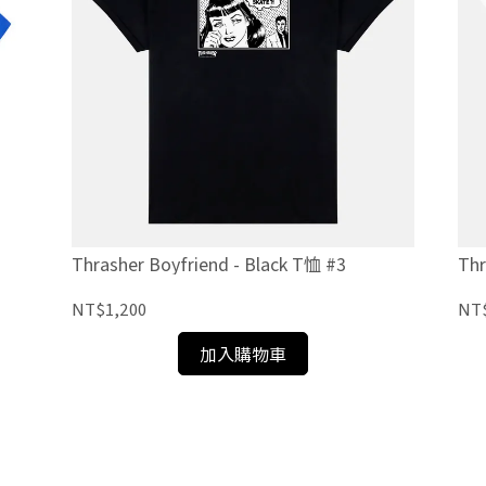
Thrasher Boyfriend - Black T恤 #3
Thr
NT$1,200
NT
加入購物車