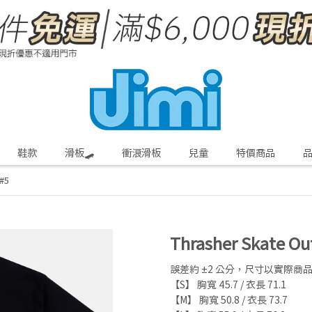
鞋款
滑板🛹
衝浪滑板
兒童
特價商品
#5
Thrasher Skate O
誤差約 ±2 公分，尺寸以實際商
【S】 胸寬 45.7 / 衣長 71.1
【M】 胸寬 50.8 / 衣長 73.7