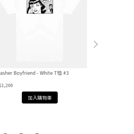
asher Boyfriend - White T恤 #3
Thrasher Skat
$1,200
NT$2,200
加入購物車