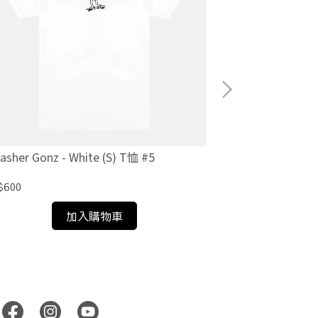
asher Gonz - White (S) T恤 #5
Thrasher Boyfr
$600
NT$1,200
加入購物車