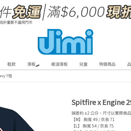
鞋款
滑板🛹
衝浪滑板
兒童
特價商品
Navy T恤
Spitfire x Engine 
誤差約 ±2 公分，尺寸以實際商
【M】 胸寬 49 / 衣長 71
【L】 胸寬 54 / 衣長 75