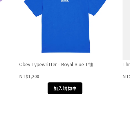
Obey Typewritter - Royal Blue T恤
Thr
NT$1,200
NT
加入購物車