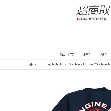
新品上市
服飾
配件
Spitfire
,
T-Shirts
Spitfire x Engine 29 - True 