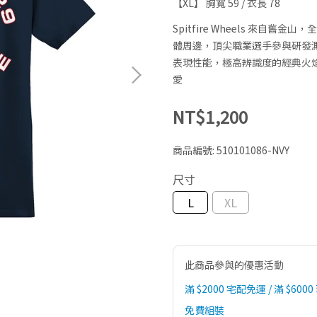
【XL】 胸寬 59 / 衣長 78
Spitfire Wheels 來
體周邊，頂尖職業選手參與研發測試，獨
表現性能，極高辨識度的經典火焰頭
愛
NT$1,200
商品編號:
510101086-NVY
尺寸
L
XL
此商品參與的優惠活動
滿 $2000 宅配免運 / 滿 $6000
免費組裝