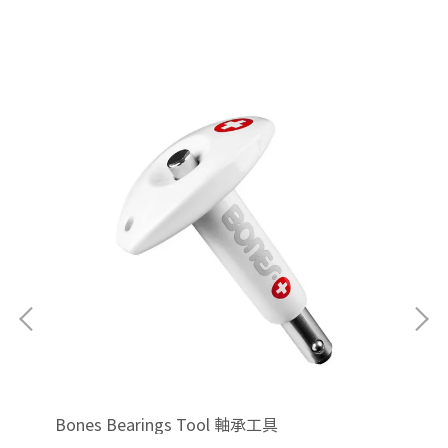
Bones Bearings Tool 軸承工具
En