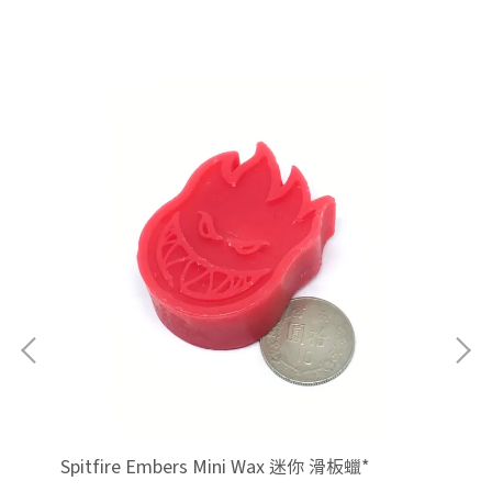
Spitfire Embers Mini Wax 迷你 滑板蠟*
Spi