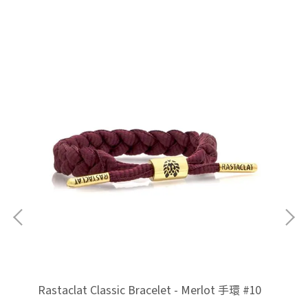
 手
Rastaclat Classic Bracelet - Merlot 手環 #10
Ra