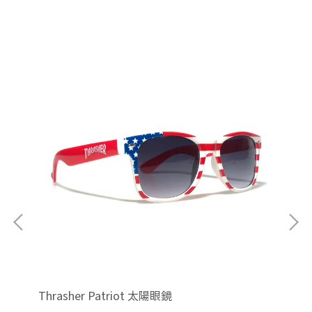
Thrasher Patriot 太陽眼鏡
Kr