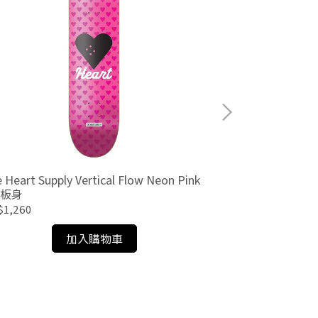
 Heart Supply Vertical Flow Neon Pink
The Heart Suppl
0 板身
8.25 板身
$1,260
NT$1,260
加入購物車