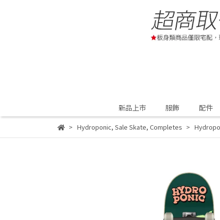
新品上市
服飾
配件
Hydroponic
,
Sale Skate
,
Completes
Hydrop