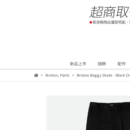
新品上市
服飾
配件
Brixton
,
Pants
Brixton Baggy Skate - Black (