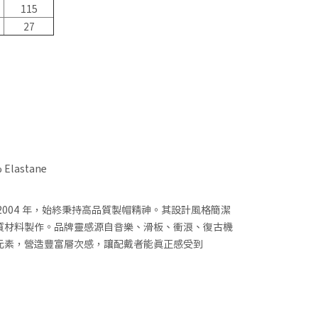
115
27
 Elastane
2004 年，始終秉持高品質製帽精神。其設計風格簡潔
質材料製作。品牌靈感源自音樂、滑板、衝浪、復古機
元素，營造豐富層次感，讓配戴者能真正感受到