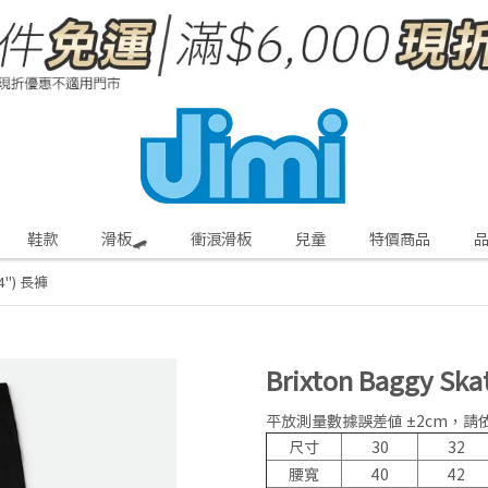
鞋款
滑板🛹
衝浪滑板
兒童
特價商品
34") 長褲
Brixton Baggy Ska
平放測量數據誤差值 ±2cm，
尺寸
30
32
腰寬
40
42