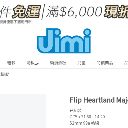
鞋款
滑板🛹
衝浪滑板
兒童
特價商品
5″ 整組*
Flip Heartland Ma
已組裝
7.75 x 31.60 - 14.20
52mm 99a 輪組