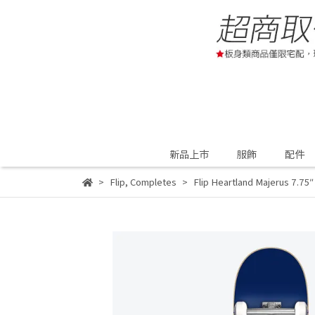
新品上市
服飾
配件
Flip
,
Completes
Flip Heartland Majerus 7.7