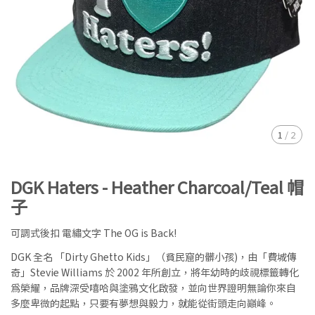
1
/
2
DGK Haters - Heather Charcoal/Teal 帽
子
可調式後扣 電繡文字 The OG is Back!
DGK 全名 「Dirty Ghetto Kids」（貧民窟的髒小孩)，由「費城傳
奇」Stevie Williams 於 2002 年所創立，將年幼時的歧視標籤轉化
為榮耀，品牌深受嘻哈與塗鴉文化啟發，並向世界證明無論你來自
多麼卑微的起點，只要有夢想與毅力，就能從街頭走向巔峰。