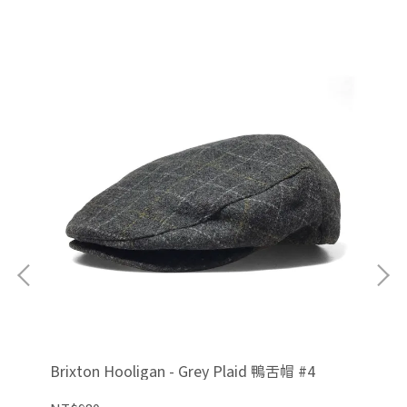
Brixton Hooligan - Grey Plaid 鴨舌帽 #4
Bri