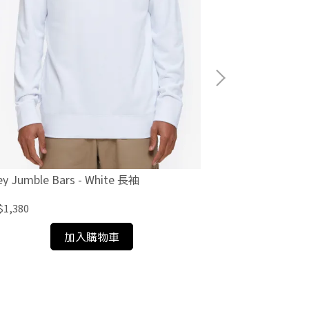
Brixton Hoolig
NT$980
y Jumble Bars - White 長袖
1,380
加入購物車