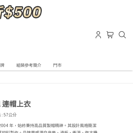
品牌
組裝參考簡介
門市
Intl 連帽上衣
 : 57公分
2004 年，始終秉持高品質製帽精神。其設計風格簡潔
質材料製作。品牌靈感源自音樂、滑板、衝浪、復古機