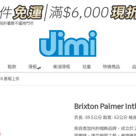
鞋款
滑板🛹
衝浪滑板
兒童
特價商品
 Intl 連帽上衣
Brixton Palmer 
衣長 : 69.5公分 肩寬 : 62公分 袖長
來自南加州的帽飾品牌，成立於 
而獨特，講究細節工藝，嚴選優