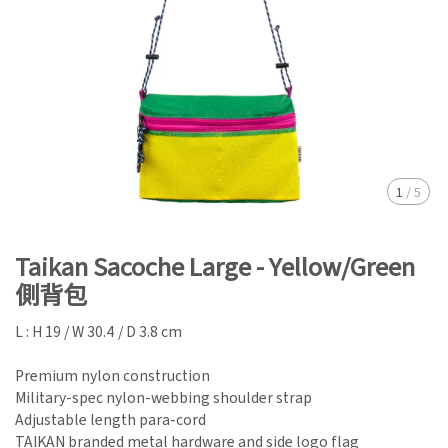
1
/
5
Taikan Sacoche Large - Yellow/Green
側背包
L : H 19 / W 30.4 / D 3.8 cm
Premium nylon construction
Military-spec nylon-webbing shoulder strap
Adjustable length para-cord
TAIKAN branded metal hardware and side logo flag