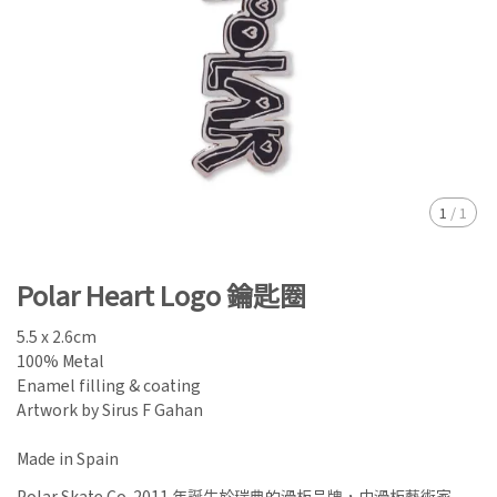
1
/
1
Polar Heart Logo 鑰匙圈
5.5 x 2.6cm
100% Metal
Enamel filling & coating
Artwork by Sirus F Gahan
Made in Spain
Polar Skate Co. 2011 年誕生於瑞典的滑板品牌，由滑板藝術家