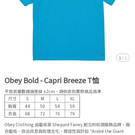
1
/
2
Obey Bold - Capri Breeze T恤
平放測量數據誤差值 ±2cm，請依收到實際商品為準
尺寸
S
M
L
XL
胸寬
44
50
54
59
衣長
68
72
76
79
Obey Clothing 由藝術家 Shepard Fairey 創立的街頭服飾品牌，融
合藝術、政治訊息與街頭文化，標誌性設計如 "André the Giant